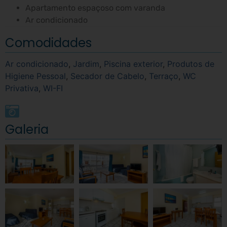
Apartamento espaçoso com varanda
Ar condicionado
TV LCD com ecrã plano com canais via satélite
Comodidades
Wi-fi gratuita no apartamento
Garrafa de 1,5 lts de água gratuita á chegada
Ar condicionado
,
Jardim
,
Piscina exterior
,
Produtos de
Sabonete e shampoo na casa de banho
Higiene Pessoal
,
Secador de Cabelo
,
Terraço
,
WC
Secador de cabelo
Privativa
,
WI-FI
Guarda fatos
Ferro e tábua para passar a ferro
Kitchenette completamente equipada
Galeria
Serviço de limpeza 5 dias por semana entre outras
facilidades.